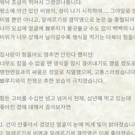
워낙 조금씩 먹어서 그랬었나봅니다.
평소에 약간 있던 비염이, 성이 나기 시작하여.... 그야말로
비염 뿐만 아니고, 알레르기성 결막염으로 눈은 늘 충혈되어
나이 오십에 얼굴에 뾰루지가 울긋불긋 수도 없이 빽빽히 
비위가 너무 상해서 날이갈수록 생식을 먹기는 더욱더 힘들
집사람이 힘들어도 멈추면 안된다 했지만
너무도 참을 수 없을 땐 생식을 잠시 끊어내기도 했을 정도
명현반응과의 싸움은 정말로 치열했으며, 고통스러웠습니다
뾰루지와의 전쟁은 추한 모습의 극치였습니다.
힘든 고비를 수십번 넘고 넘어서 현재, 삼년째 먹고 있는데
좋아진 점에 대해서 꼽아보자면
1. 간이 안좋아서 검었던 얼굴이 눈에 띄게 빛이 밝아졌습니
2. 알레르기성 비염과 알레르기성 결막염은 이제 좋아졌습니