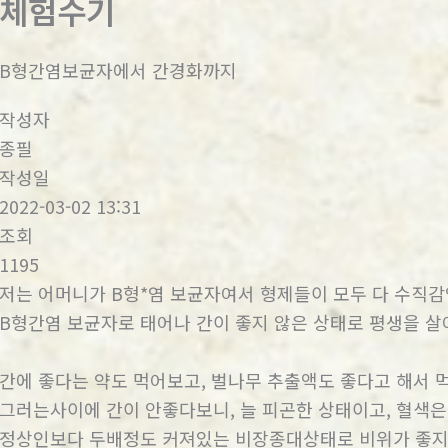
체험수기
B형간염보균자에서 간경화까지
작성자
종필
작성일
2022-03-02 13:31
조회
1195
저는 어머니가 B형*염 보균자여서 형제들이 모두 다 수직
B형간염 보균자로 태어나 간이 좋지 않은 상태로 평생을 살
간에 좋다는 약도 먹어보고, 벌나무 추출액도 좋다고 해서
그러는사이에 간이 안좋다보니, 늘 피곤한 상태이고, 혈색은
정상인보다 두배정도 커져있는 비장종대상태로 비위가 좋지