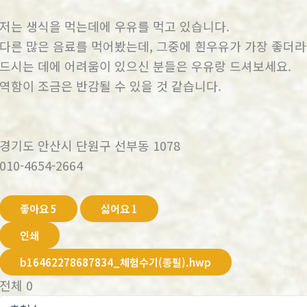
저는 생식을 먹는데에 우유를 먹고 있습니다.
다른 많은 음료를 먹어봤는데, 그중에 흰우유가 가장 좋더라
드시는 데에 어려움이 있으신 분들은 우유랑 드셔보세요.
역함이 조금은 반감될 수 있을 것 같습니다.
경기도 안산시 단원구 선부동 1078
010-4654-2664
좋아요
5
싫어요
1
인쇄
b16462278687834_체험수기(종필).hwp
전체
0