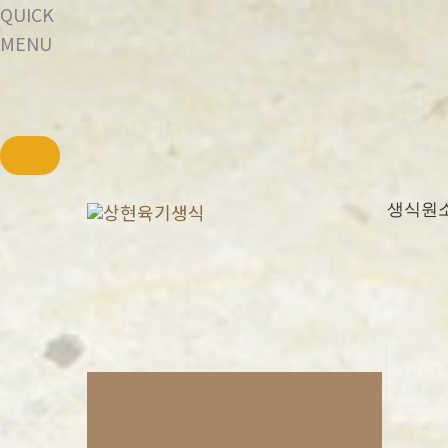
QUICK
MENU
콘
생식원
텐
츠
로
건
너
뛰
기