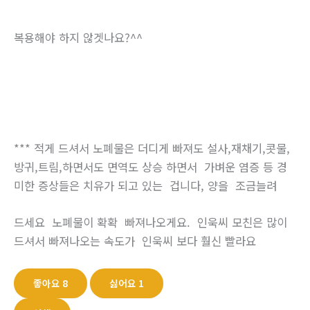
복용해야 하지 않겟나요?^^
*** 적게 드셔서 노폐물은 더디게 빠져도 설사,재채기,콧물,
방귀,트림,하면서도 면역도 상승 하면서 가벼운 염증 등 경
미한 증상들은 치유가 되고 있는 겁니다, 양을 조금늘려
드세요 노폐물이 확확 빠져나오게요. 인욱씨 모친은 많이
드셔서 빠져나오는 속도가 인욱씨 보다 훨신 빨라요
좋아요
8
싫어요
1