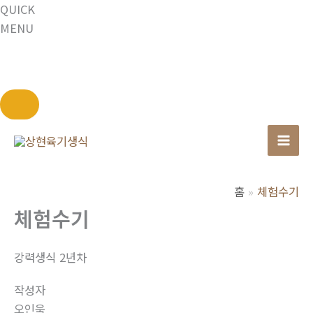
QUICK
MENU
콘
텐
츠
로
홈
체험수기
건
체험수기
너
뛰
강력생식 2년차
기
작성자
오인욱