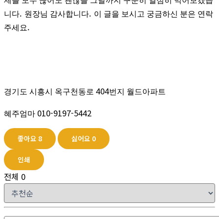
제를 모두 끊어도 괜찮을 그날까지 꾸준히 열심히 먹어보겠습
.
.
니다
원장님 감사합니다
이 글을 보시고 궁금하신 분은 연락
.
주세요
404
경기도 시흥시 옥구천동로
번지 월드아파트
010-9197-5442
혜주엄마
좋아요
8
싫어요
0
인쇄
전체
0