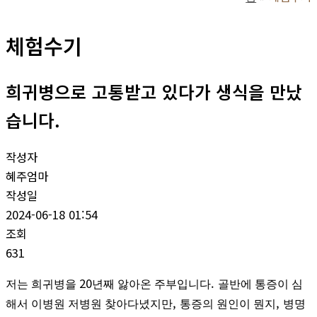
체험수기
희귀병으로 고통받고 있다가 생식을 만났
습니다.
작성자
혜주엄마
작성일
2024-06-18 01:54
조회
631
20
.
저는 희귀병을
년째 앓아온 주부입니다
골반에 통증이 심
,
,
해서 이병원 저병원 찾아다녔지만
통증의 원인이 뭔지
병명