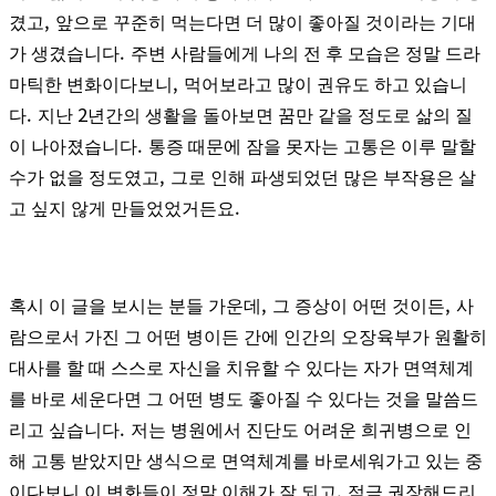
,
겼고
앞으로 꾸준히 먹는다면 더 많이 좋아질 것이라는 기대
.
가 생겼습니다
주변 사람들에게 나의 전 후 모습은 정말 드라
,
마틱한 변화이다보니
먹어보라고 많이 권유도 하고 있습니
.
2
다
지난
년간의 생활을 돌아보면 꿈만 같을 정도로 삶의 질
.
이 나아졌습니다
통증 때문에 잠을 못자는 고통은 이루 말할
,
수가 없을 정도였고
그로 인해 파생되었던 많은 부작용은 살
.
고 싶지 않게 만들었었거든요
,
,
혹시 이 글을 보시는 분들 가운데
그 증상이 어떤 것이든
사
람으로서 가진 그 어떤 병이든 간에 인간의 오장육부가 원활히
대사를 할 때 스스로 자신을 치유할 수 있다는 자가 면역체계
를 바로 세운다면 그 어떤 병도 좋아질 수 있다는 것을 말씀드
.
리고 싶습니다
저는 병원에서 진단도 어려운 희귀병으로 인
해 고통 받았지만 생식으로 면역체계를 바로세워가고 있는 중
,
이다보니 이 변화들이 정말 이해가 잘 되고
적극 권장해드리