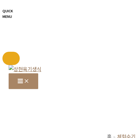
QUICK
MENU
콘
텐
츠
로
건
너
뛰
기
홈
체험수기