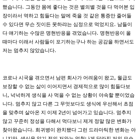
.
했습니다
그동안 몸에 좋다는 것은 별의별 것을 다 먹어본 입
장이라서 역하고 힘들다는 말에 죽을 것 같은 통증만 줄어들
.
수 있다면 무슨 짓이든 못하랴는 심정으로 먹었지요
남들이
.
다 얘기하는 수많은 명현반응을 겪었습니다
명현반응이 올
때마다 이래서 사람들이 포기하는구나 하는 공감을 하면서도
.
저는 멈추지 않았습니다
,
코로나 시국을 겪으면서 남편 회사가 어려움이 왔고
월급도
보장할 수 없는 삶이 이어지면서 경제적으로 많이 힘들다보
,
니
넉넉하게 생식을 사 먹을 수 없는 상황이 야속할 뿐이었습
.
니다
멈추지 않고 다른 그 무엇보다도 생식에 우선해서 초점
2
.
을 맞추며 살아온 지 이제
년이 넘어가고 있습니다
멈추지
않고 꾸준히 정성을 다해서 먹다보니 제게 정말 많은 변화가
.
찾아왔습니다
희귀병이 완치됐다 그런 드라마틱한 변화는 아
,
니지만
생식을 알기 전의 저와는 엄청나게 달라진 저의 모습