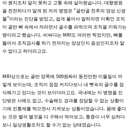
.
이 뭔지조차 알지 못하고 고통 속에 살아왔습니다
대형병원
“
을 전전하다가 알게 된 저의 병명은
골반골 천추의 양성 신생
”
,
물
이라는 진단을 받았고
쉽게 풀어서 말하자면 미확인 조직
이 골반 뼈 속에서 자라면서 골수를 파먹으며 조직을 키워가는
.
MRI
,
병이라고 했습니다
비싸다는
도 여러번 찍었지만
뼈를
뚫어서 조직검사를 하기 전까지는 양성인지 음성인지조차 알
.
수 없다고 하더라고요
MRI
500
상으로는 골반 양쪽에
원짜리 동전만한 이물질이 까
,
맣게 보이는데
조직이 점점 커지다보니 내 뼛속의 골수를 잠
.
식해가고 있다는 것이 보이더라고요
국내에는 이 병명을 진
,
단받은 사례도 없고
수술해도 경과를 장담할 수 없는 상황이
.
기에 진통제를 먹으면서 지켜보는 상황이었습니다
몸에 좋다
,
는 것은 별의 별것을 다 구해서 먹어보고
통증이 너무 심하다
.
보니 일상생활조차도 할 수가 없는 상태였습니다