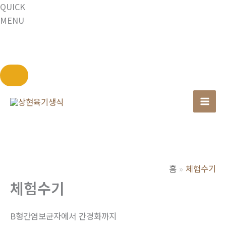
QUICK
MENU
콘
텐
츠
로
건
너
홈
체험수기
뛰
체험수기
기
B형간염보균자에서 간경화까지